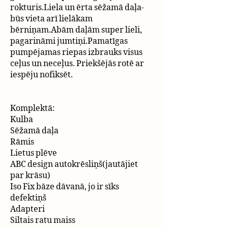
rokturis.Liela un ērta sēžamā daļa-
būs vieta arī lielākam
bērniņam.Abām daļām super lieli,
pagarināmi jumtiņi.Pamatīgas
pumpējamas riepas izbrauks visus
ceļus un neceļus. Priekšējās rotē ar
iespēju nofiksēt.
Komplektā:
Kulba
Sēžamā daļa
Rāmis
Lietus plēve
ABC design autokrēsliņš(jautājiet
par krāsu)
Iso Fix bāze dāvanā, jo ir sīks
defektiņš
Adapteri
Siltais ratu maiss