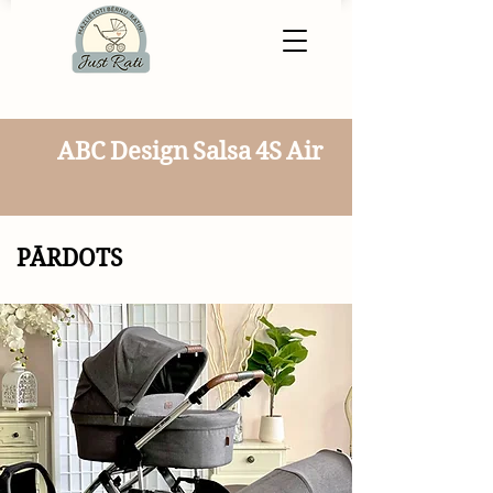
ABC Design Salsa 4S Air
PĀRDOTS