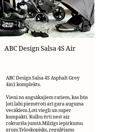
ABC Design Salsa 4S Air
ABC Design Salsa 4S Asphalt Grey
4in1 komplekts.
Vieni no augsākajiem ratiem, kas būs
ļoti labi piemēroti arī gara auguma
vecākiem.Ļoti viegli un super
kompakti. Kulbu ērti nest aiz
rokturīša jumtā.Milzīgs iepirkumu
grozs.Teloskopisks, regulējams