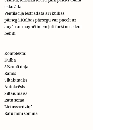
ekko āda.
Ventilācija iestrādāta arī kulbas
pārsegā.Kulbas pārsegu var pacelt uz
augšu ar magnētiņiem ļoti forši nosedzot
bēbīti.
Komplektā:
Kulba
Sēžamā daļa
Rāmis
Siltais maiss
Autokrēsls
Siltais maiss
Ratu soma
Lietussardziņš
Ratu mini somiņa