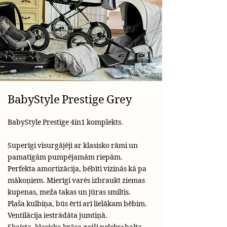
BabyStyle Prestige Grey
BabyStyle Prestige 4in1 komplekts.
Superīgi visurgājēji ar klasisko rāmi un
pamatīgām pumpējamām riepām.
Perfekta amortizācija, bēbīti vizinās kā pa
mākoņiem. Mierīgi varēs izbraukt ziemas
kupenas, meža takas un jūras smiltis.
Plaša kulbiņa, būs ērti arī lielākam bēbim.
Ventilācija iestrādāta jumtiņā.
Skaista, klasiska krāsa gaiši peleks+balta