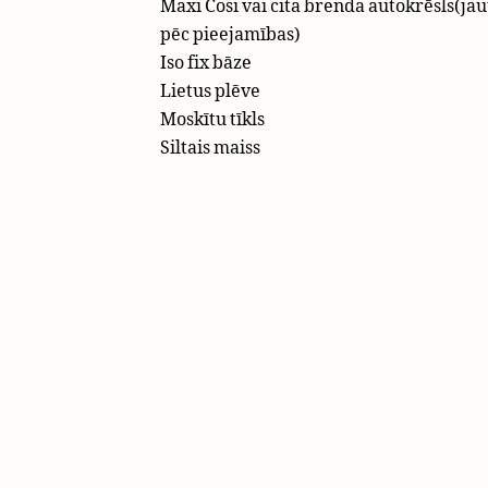
Maxi Cosi vai cita brenda autokrēsls(jau
pēc pieejamības)
Iso fix bāze
Lietus plēve
Moskītu tīkls
Siltais maiss