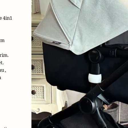
e 4in1
em
rim.
t.
u ,
a