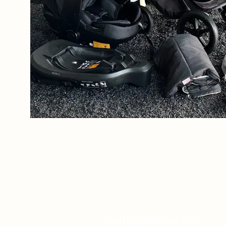
JustRati
Mazlietoti bērnu rati