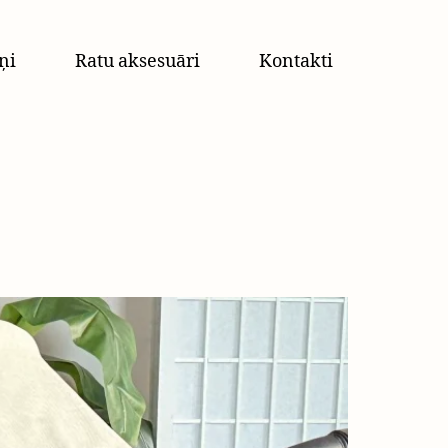
ņi
Ratu aksesuāri
Kontakti