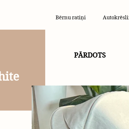
Bērnu ratiņi
Autokrēsli
PĀRDOTS
hite