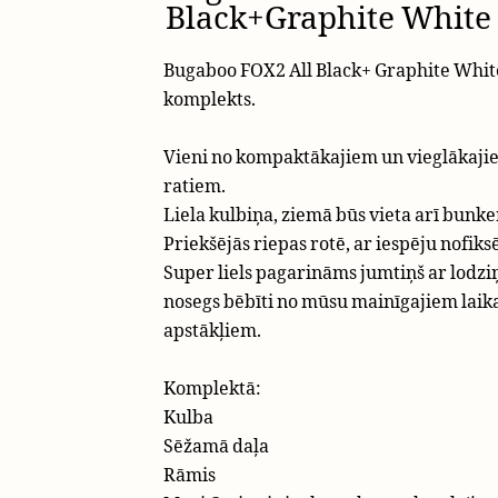
Black+Graphite White
Bugaboo FOX2 All Black+ Graphite Whit
komplekts.
Vieni no kompaktākajiem un vieglākaji
ratiem.
Liela kulbiņa, ziemā būs vieta arī bunke
Priekšējās riepas rotē, ar iespēju nofiksē
Super liels pagarināms jumtiņš ar lodziņ
nosegs bēbīti no mūsu mainīgajiem laik
apstākļiem.
Komplektā:
Kulba
Sēžamā daļa
Rāmis