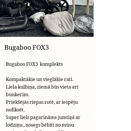
Bugaboo FOX3
Bugaboo FOX3 komplekts
Kompaktākie un vieglākie rati.
Liela kulbiņa, ziemā būs vieta arī
bunkerim.
Priekšējās riepas rotē, ar iespēju
nofiksēt.
Super liels pagarināms jumtiņš ar
lodziņu , nosegs bēbīti no mūsu