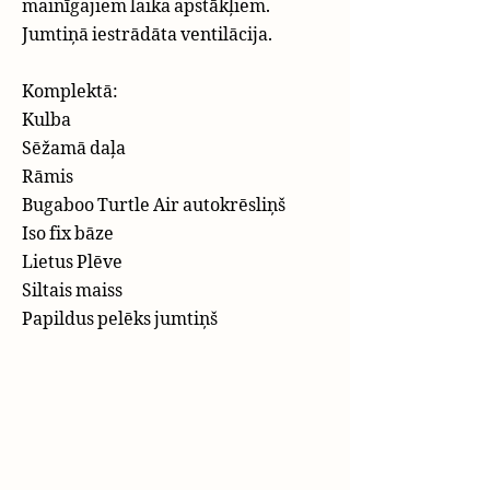
mainīgajiem laika apstākļiem.
Jumtiņā iestrādāta ventilācija.​
Komplektā:
Kulba
Sēžamā daļa
Rāmis
Bugaboo Turtle Air autokrēsliņš
Iso fix bāze
Lietus Plēve
Siltais maiss
Papildus pelēks jumtiņš