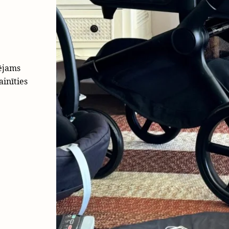
lējams
ainīties