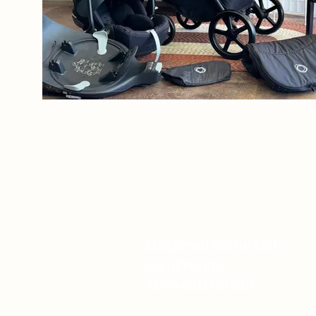
JustRati
Mazlietoti bērnu rati
Autokrēsliņi
Aksesuāri ratiem