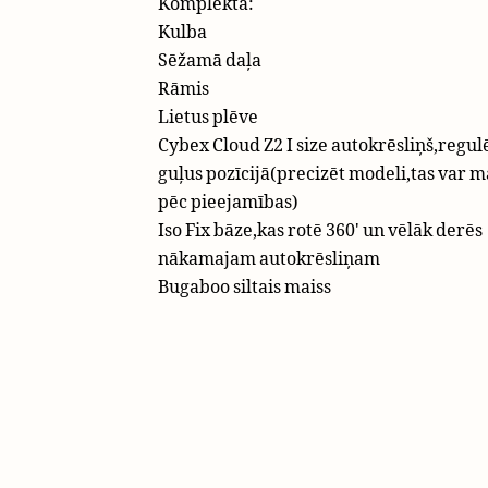
Komplektā:
Kulba
Sēžamā daļa
Rāmis
Lietus plēve
Cybex Cloud Z2 I size autokrēsliņš,regu
guļus pozīcijā(precizēt modeli,tas var m
pēc pieejamības)
Iso Fix bāze​,kas rotē 360' un vēlāk derēs
nākamajam autokrēsliņam
Bugaboo siltais maiss