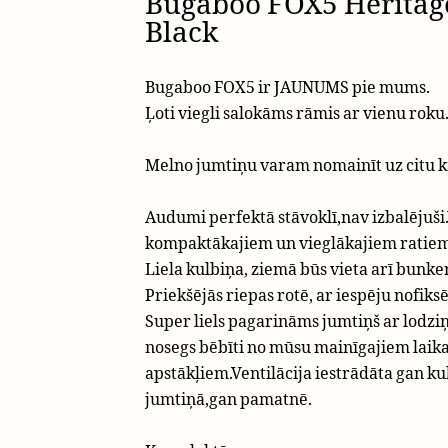
Bugaboo FOX5 Heritag
Black
Bugaboo FOX5 ir JAUNUMS pie mums.
​Ļoti viegli salokāms rāmis ar vienu roku
Melno jumtiņu varam nomainīt uz citu k
Audumi perfektā stāvoklī,nav izbalējuši
kompaktākajiem un vieglākajiem ratiem
Liela kulbiņa, ziemā būs vieta arī bunke
Priekšējās riepas rotē, ar iespēju nofiksē
Super liels pagarināms jumtiņš ar lodziņ
nosegs bēbīti no mūsu mainīgajiem laik
apstākļiem.Ventilācija iestrādāta gan ku
jumtiņā,gan pamatnē.