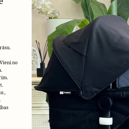
e
.
rāsu.
.Vieni no
.
rim.
t.
u ,
a
lbas