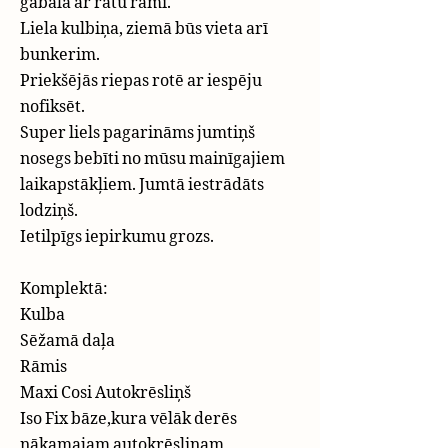
gabalā ar ratu rāmi.
Liela kulbiņa, ziemā būs vieta arī
bunkerim.
Priekšējās riepas rotē ar iespēju
nofiksēt.
Super liels pagarināms jumtiņš
nosegs bebīti no mūsu mainīgajiem
laikapstākļiem. Jumtā iestrādāts
lodziņš.
Ietilpīgs iepirkumu grozs.
Komplektā:
Kulba
Sēžamā daļa
Rāmis
Maxi Cosi Autokrēsliņš
Iso Fix bāze,kura vēlāk derēs
nākamajam autokrēsliņam