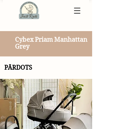
Cybex Priam Manhattan
Grey
PĀRDOTS