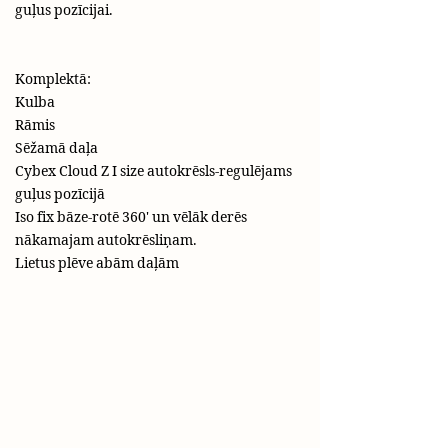
guļus pozīcijai.
Komplektā:
Kulba
Rāmis
Sēžamā daļa
Cybex Cloud Z I size autokrēsls-regulējams
guļus pozīcijā
Iso fix bāze-rotē 360' un vēlāk derēs
nākamajam autokrēsliņam.
Lietus plēve abām daļām