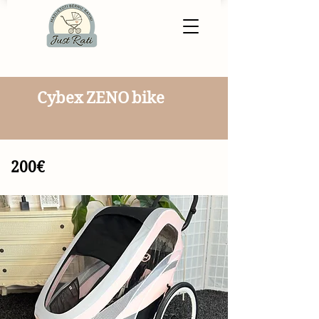
Cybex ZENO bike
200€