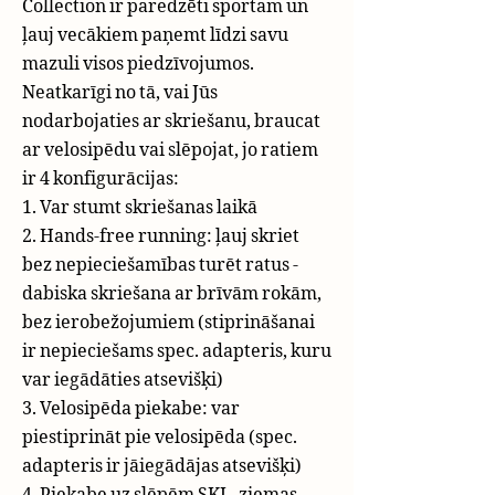
Collection ir paredzēti sportam un
ļauj vecākiem paņemt līdzi savu
mazuli visos piedzīvojumos.
Neatkarīgi no tā, vai Jūs
nodarbojaties ar skriešanu, braucat
ar velosipēdu vai slēpojat, jo ratiem
ir 4 konfigurācijas:
1. Var stumt skriešanas laikā
2. Hands-free running: ļauj skriet
bez nepieciešamības turēt ratus -
dabiska skriešana ar brīvām rokām,
bez ierobežojumiem (stiprināšanai
ir nepieciešams spec. adapteris, kuru
var iegādāties atsevišķi)
3. Velosipēda piekabe: var
piestiprināt pie velosipēda (spec.
adapteris ir jāiegādājas atsevišķi)
4. Piekabe uz slēpēm SKI - ziemas