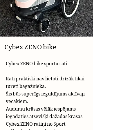
Cybex ZENO bike
Cybex ZENO bike sporta rati
Rati praktiski nav lietoti,drīzāk tikai
turēti bagāžniekā.
Šis būs superīgs ieguldījums aktīvaji
vecākiem.
Audumu krāsas vēlāk iespējams
iegādāties atsevišķi dažādās krāsās.
Cybex ZENO ratiņi no Sport