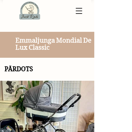
Emmaljunga Mondial De
Lux Classic
PĀRDOTS