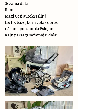
Sēžamā daļa
Rāmis
Maxi Cosi autokrēsliņš
Iso fix bāze, kura vēlāk derēs
nākamajam autokrēsliņam.
Kāju pārsegs sēžamajai daļai