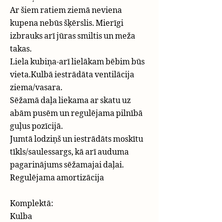
Ar šiem ratiem ziemā neviena
kupena nebūs šķērslis. Mierīgi
izbrauks arī jūras smiltis un meža
takas.
Liela kubiņa-arī lielākam bēbim būs
vieta.Kulbā iestrādāta ventilācija
ziema/vasara.
Sēžamā daļa liekama ar skatu uz
abām pusēm un regulējama pilnībā
guļus pozīcijā.
Jumtā lodziņš un iestrādāts moskītu
tīkls/saulessargs, kā arī auduma
pagarinājums sēžamajai daļai.
Regulējama amortizācija
Komplektā:
Kulba