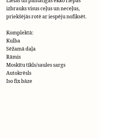
Lielas un pamatīgas ekko riepas
izbrauks visus ceļus un neceļus,
priekšējās rotē ar iespēju nofiksēt.
Komplektā:
Kulba
Sēžamā daļa
Rāmis
Moskītu tīkls/saules sargs
Autokrēsls
Iso fix bāze