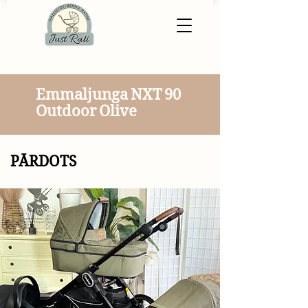
Emmaljunga NXT 90
Outdoor Olive
​PĀRDOTS