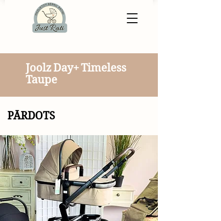
Joolz Day+ Timeless
Taupe
PĀRDOTS