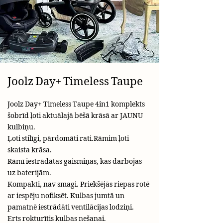
Joolz Day+ Timeless Taupe
Joolz Day+ Timeless Taupe 4in1 komplekts
šobrīd ļoti aktuālajā bēšā krāsā ar JAUNU
kulbiņu.
Ļoti stilīgi, pārdomāti rati.Rāmim ļoti
skaista krāsa.
Rāmī iestrādātas gaismiņas, kas darbojas
uz baterijām.
Kompakti, nav smagi. Priekšējās riepas rotē
ar iespēju nofiksēt. Kulbas jumtā un
pamatnē iestrādāti ventilācijas lodziņi.
Erts rokturītis kulbas nešanai.