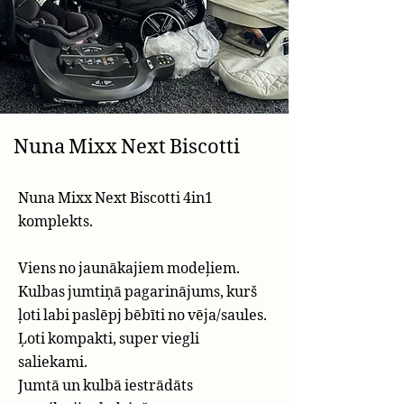
Nuna Mixx Next Biscotti
Nuna Mixx Next Biscotti 4in1
komplekts.
Viens no jaunākajiem modeļiem.
Kulbas jumtiņā pagarinājums, kurš
ļoti labi paslēpj bēbīti no vēja/saules.
Ļoti kompakti, super viegli
saliekami.
Jumtā un kulbā iestrādāts