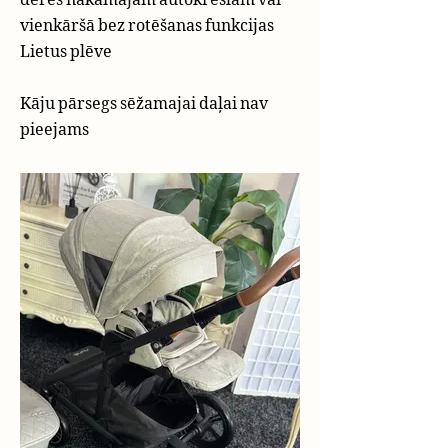
vienkāršā bez rotēšanas funkcijas
Lietus plēve
Kāju pārsegs sēžamajai daļai nav
pieejams