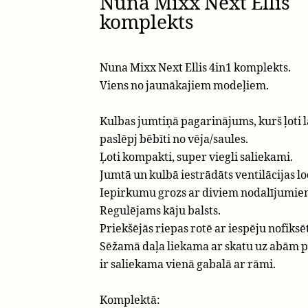
Nuna Mixx Next Ellis
komplekts
Nuna Mixx Next Ellis 4in1 komplekts.
Viens no jaunākajiem modeļiem.
Kulbas jumtiņā pagarinājums, kurš ļoti l
paslēpj bēbīti no vēja/saules.
Ļoti kompakti, super viegli saliekami.
Jumtā un kulbā iestrādāts ventilācijas lo
Iepirkumu grozs ar diviem nodalījumie
Regulējams kāju balsts.
Priekšējās riepas rotē ar iespēju nofiksēt
Sēžamā daļa liekama ar skatu uz abām 
ir saliekama vienā gabalā ar rāmi.
Komplektā: