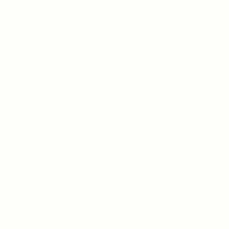
Babīte
v