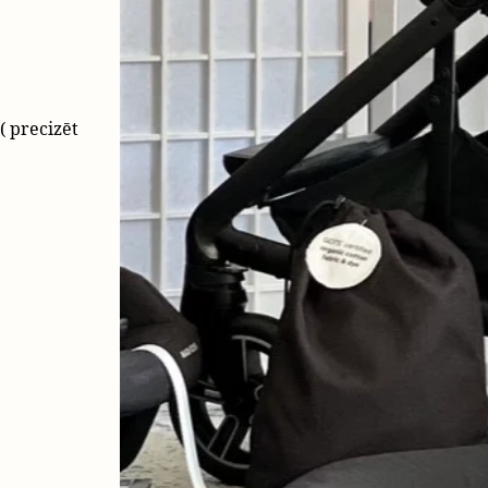
( precizēt