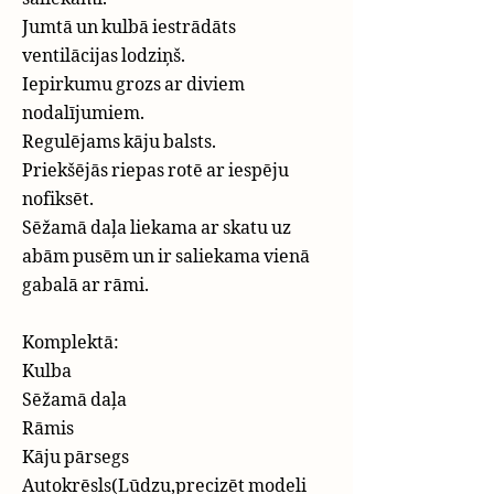
Jumtā un kulbā iestrādāts
ventilācijas lodziņš.
Iepirkumu grozs ar diviem
nodalījumiem.
Regulējams kāju balsts.
Priekšējās riepas rotē ar iespēju
nofiksēt.
Sēžamā daļa liekama ar skatu uz
abām pusēm un ir saliekama vienā
gabalā ar rāmi.
Komplektā:
Kulba
Sēžamā daļa
Rāmis
Kāju pārsegs
Autokrēsls(Lūdzu,precizēt modeli