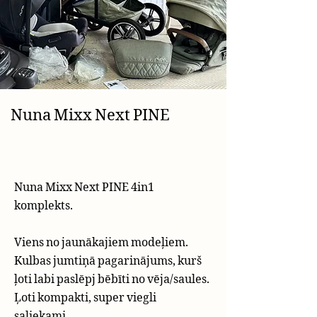
Nuna Mixx Next PINE
Nuna Mixx Next PINE 4in1
komplekts.
Viens no jaunākajiem modeļiem.
Kulbas jumtiņā pagarinājums, kurš
ļoti labi paslēpj bēbīti no vēja/saules.
Ļoti kompakti, super viegli
saliekami.