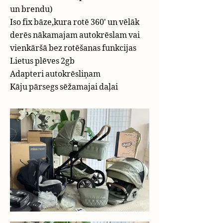
un brendu)
Iso fix bāze,kura rotē 360' un vēlāk
derēs nākamajam autokrēslam vai
vienkāršā bez rotēšanas funkcijas
Lietus plēves 2gb
Adapteri autokrēsliņam
Kāju pārsegs sēžamajai daļai