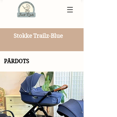
Stokke Trailz-Blue
PĀRDOTS